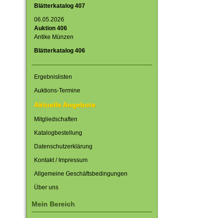
Blätterkatalog 407
06.05.2026
Auktion 406
Antike Münzen
Blätterkatalog 406
Ergebnislisten
Auktions-Termine
Aktuelle Angebote
Mitgliedschaften
Katalogbestellung
Datenschutzerklärung
Kontakt / Impressum
Allgemeine Geschäftsbedingungen
Über uns
Mein Bereich