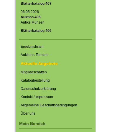
Blätterkatalog 407
06.05.2026
Auktion 406
Antike Münzen
Blätterkatalog 406
Ergebnislisten
Auktions-Termine
Aktuelle Angebote
Mitgliedschaften
Katalogbestellung
Datenschutzerklärung
Kontakt / Impressum
Allgemeine Geschäftsbedingungen
Über uns
Mein Bereich