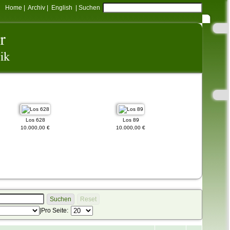
Home
|
Archiv
|
English
|
Suchen
Los 628
Los 89
Los 330
10.000,00 €
10.000,00 €
700,00 
Suchen
Reset
|
Pro Seite: