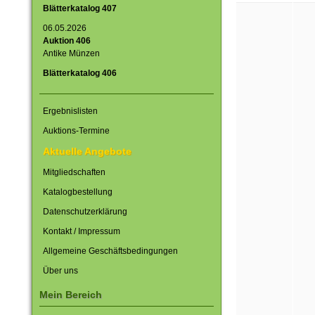
Blätterkatalog 407
06.05.2026
Auktion 406
Antike Münzen
Blätterkatalog 406
Ergebnislisten
Auktions-Termine
Aktuelle Angebote
Mitgliedschaften
Katalogbestellung
Datenschutzerklärung
Kontakt / Impressum
Allgemeine Geschäftsbedingungen
Über uns
Mein Bereich