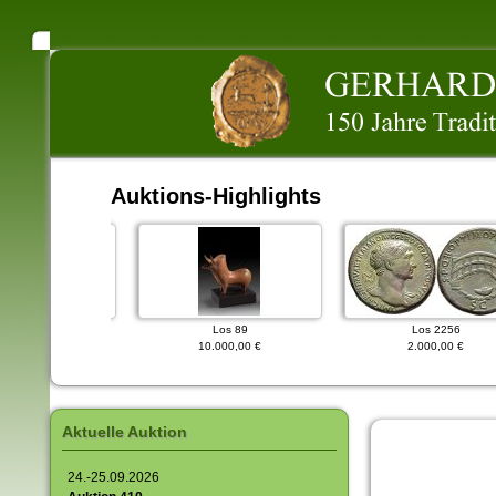
Auktions-Highlights
os 628
Los 89
Los 2256
000,00 €
10.000,00 €
2.000,00 €
Aktuelle Auktion
24.-25.09.2026