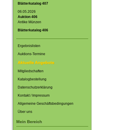
Blätterkatalog 407
06.05.2026
Auktion 406
Antike Münzen
Blätterkatalog 406
Ergebnislisten
Auktions-Termine
Aktuelle Angebote
Mitgliedschaften
Katalogbestellung
Datenschutzerklärung
Kontakt / Impressum
Allgemeine Geschäftsbedingungen
Über uns
Mein Bereich