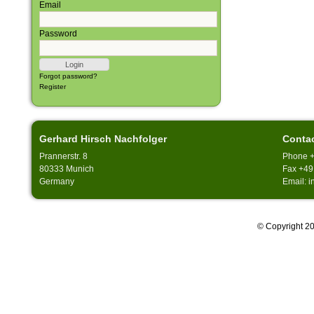
Email
Password
Forgot password?
Register
Gerhard Hirsch Nachfolger
Conta
Prannerstr. 8
Phone +
80333 Munich
Fax +49
Germany
Email: 
© Copyright 20