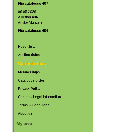
Flip catalogue 407
06.05.2026
Auktion 406
Antike Münzen
Flip catalogue 406
Result lists
Auction dates
Current offers
Memberships
Catalogue order
Privacy Policy
Contact / Legal Information
Terms & Conditions
About us
My area