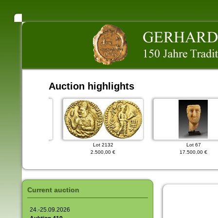
Auction highlights
Lot 103
Lot 2132
Lot 67
500,00 €
2.500,00 €
17.500,00 €
Current auction
24.-25.09.2026