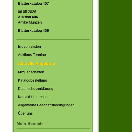
Blätterkatalog 407
06.05.2026
Auktion 406
Antike Münzen
Blätterkatalog 406
Ergebnislisten
Auktions-Termine
Aktuelle Angebote
Mitgliedschaften
Katalogbestellung
Datenschutzerklärung
Kontakt / Impressum
Allgemeine Geschäftsbedingungen
Über uns
Mein Bereich