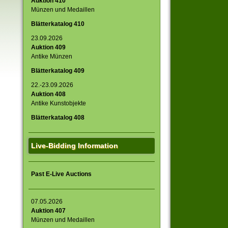
Auktion 410
Münzen und Medaillen
Blätterkatalog 410
23.09.2026
Auktion 409
Antike Münzen
Blätterkatalog 409
22.-23.09.2026
Auktion 408
Antike Kunstobjekte
Blätterkatalog 408
Live-Bidding Information
Past E-Live Auctions
07.05.2026
Auktion 407
Münzen und Medaillen