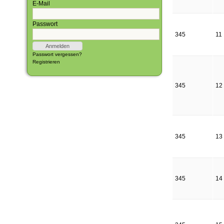
E-Mail
Passwort
345
11
Passwort vergessen?
Registrieren
345
12
345
13
345
14