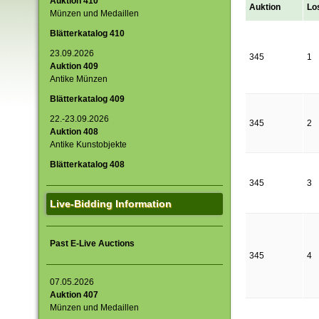
Auktion 410
Auktion
Lo
Münzen und Medaillen
Blätterkatalog 410
23.09.2026
345
1
Auktion 409
Antike Münzen
Blätterkatalog 409
22.-23.09.2026
345
2
Auktion 408
Antike Kunstobjekte
Blätterkatalog 408
345
3
Live-Bidding Information
Past E-Live Auctions
345
4
07.05.2026
Auktion 407
Münzen und Medaillen