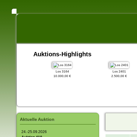
Auktions-Highlights
 3933
Los 3164
Los 2401
0,00 €
10.000,00 €
2.500,00 €
Aktuelle Auktion
24.-25.09.2026