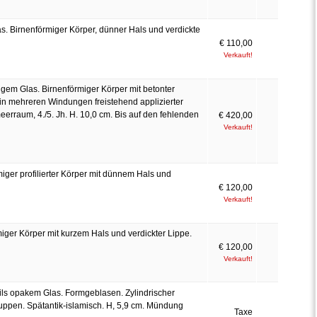
as. Birnenförmiger Körper, dünner Hals und verdickte
€ 110,00
Verkauft!
igem Glas. Birnenförmiger Körper mit betonter
 in mehreren Windungen freistehend applizierter
lmeerraum, 4./5. Jh. H. 10,0 cm. Bis auf den fehlenden
€ 420,00
Verkauft!
iger profilierter Körper mit dünnem Hals und
€ 120,00
Verkauft!
iger Körper mit kurzem Hals und verdickter Lippe.
€ 120,00
Verkauft!
eils opakem Glas. Formgeblasen. Zylindrischer
Nuppen. Spätantik-islamisch. H, 5,9 cm. Mündung
Taxe