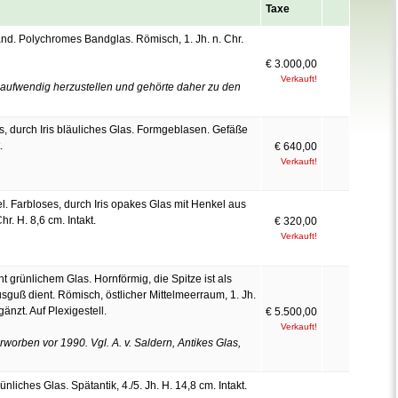
Taxe
nd. Polychromes Bandglas. Römisch, 1. Jh. n. Chr.
€ 3.000,00
Verkauft!
aufwendig herzustellen und gehörte daher zu den
s, durch Iris bläuliches Glas. Formgeblasen. Gefäße
.
€ 640,00
Verkauft!
. Farbloses, durch Iris opakes Glas mit Henkel aus
r. H. 8,6 cm. Intakt.
€ 320,00
Verkauft!
 grünlichem Glas. Hornförmig, die Spitze ist als
Ausguß dient. Römisch, östlicher Mittelmeerraum, 1. Jh.
nzt. Auf Plexigestell.
€ 5.500,00
Verkauft!
worben vor 1990. Vgl. A. v. Saldern, Antikes Glas,
liches Glas. Spätantik, 4./5. Jh. H. 14,8 cm. Intakt.