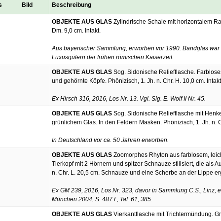
s
Bild
Beschreibung
OBJEKTE AUS GLAS
Zylindrische Schale mit horizontalem Ra
Dm. 9,0 cm. Intakt.
Aus bayerischer Sammlung, erworben vor 1990. Bandglas war 
Luxusgütern der frühen römischen Kaiserzeit.
OBJEKTE AUS GLAS
Sog. Sidonische Reliefflasche. Farblose
und gehörnte Köpfe. Phönizisch, 1. Jh. n. Chr. H. 10,0 cm. Intakt
Ex Hirsch 316, 2016, Los Nr. 13. Vgl. Slg. E. Wolf II Nr. 45.
OBJEKTE AUS GLAS
Sog. Sidonische Reliefflasche mit Henkel
grünlichem Glas. In den Feldern Masken. Phönizisch, 1. Jh. n. Ch
In Deutschland vor ca. 50 Jahren erworben.
OBJEKTE AUS GLAS
Zoomorphes Rhyton aus farblosem, leicht
Tierkopf mit 2 Hörnern und spitzer Schnauze stilisiert, die als 
n. Chr. L. 20,5 cm. Schnauze und eine Scherbe an der Lippe ergä
Ex GM 239, 2016, Los Nr. 323, davor in Sammlung C.S., Linz, er
München 2004, S. 487 f., Taf. 61, 385.
OBJEKTE AUS GLAS
Vierkantflasche mit Trichtermündung. Grün