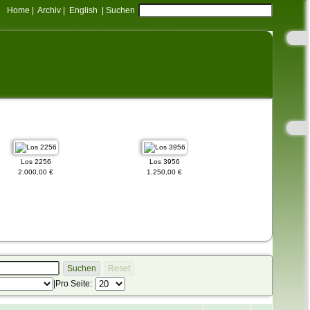
Home
|
Archiv
|
English
|
Suchen
Los 2256
Los 3956
Los 89
2.000,00 €
1.250,00 €
10.000,00 €
Suchen
Reset
|
Pro Seite: