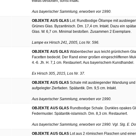
etwas bestoßen, sonst intakt.
Aus bayerischer Sammlung, erworben vor 1990.
OBJEKTE AUS GLAS
Lot: Rundbodige Öllampe mit ausbiegend
Grünes Glas. Byzantinisch. Dm. 17,4 cm. Intakt. Dazu ein spät
Glas. W. 6,7 cm. Minimal bestoßen. Zusammen 2 Exemplare.
Lampe ex Hirsch 241, 2005, Los Nr. 596.
OBJEKTE AUS GLAS
Wabenbecher aus leicht grünlichem Glas.
Facetten bedeckt. Der Rand einer großen eingeschliffenen Mul
4.-6. Jh. H. 7,1 cm. Restauriert. Aus bayerischem Kunsthandel.
Ex Hirsch 305, 2015, Los Nr. 37.
OBJEKTE AUS GLAS
Schale mit ausbiegender Wandung und ve
aufgelegter Zierfaden. Spätantik. Dm. 9,5 cm. Intakt.
Aus bayerischer Sammlung, erworben vor 1990.
OBJEKTE AUS GLAS
Rundbodige Schale. Dunkles opakes Glas
Federmuster. Spätantik-islamisch. Dm. 8,3 cm. Restauriert.
Aus bayerischer Sammlung, erworben vor 1990. Vgl. Slg. E. Do
OBJEKTE AUS GLAS
Lot aus 2 römischen Flaschen und einem