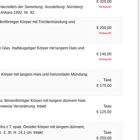
€ 320,00
tarzettels der Sammlung. Ausstellung: Nürnberg
Verkauft!
 Ankara 1992, Nr. 82.
fenförmiger Körper mit Trichtermündung und
€ 200,00
Verkauft!
m Glas. Halbkugeliger Körper mit langem Hals und
€ 140,00
Verkauft!
 Körper mit langem Hals und horizontaler Mündung.
Taxe
€ 175,00
las. Birnenförmiger Körper mit langem dünnem Hals
nweise Versinterung. Intakt.
Taxe
€ 125,00
 Iris z.T. opak. Ovoider Körper mit langem dünnem,
3. Jh. H. 14,1 cm. Intakt.
Taxe
€ 250,00