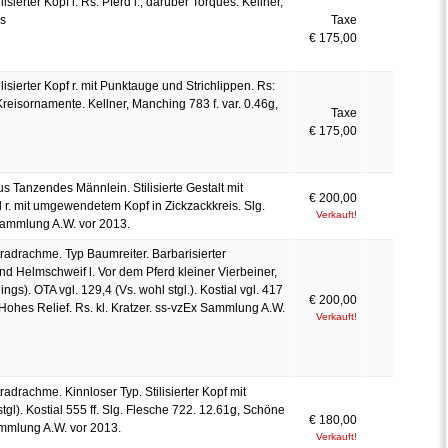
isierter Kopf l. Rs: Pferd l., darüber Torques. Kellner,
ss
Taxe
€ 175,00
isierter Kopf r. mit Punktauge und Strichlippen. Rs:
reisornamente. Kellner, Manching 783 f. var. 0.46g,
Taxe
€ 175,00
pus Tanzendes Männlein. Stilisierte Gestalt mit
€ 200,00
 r. mit umgewendetem Kopf in Zickzackkreis. Slg.
Verkauft!
Sammlung A.W. vor 2013.
radrachme. Typ Baumreiter. Barbarisierter
d Helmschweif l. Vor dem Pferd kleiner Vierbeiner,
s). OTA vgl. 129,4 (Vs. wohl stgl.). Kostial vgl. 417
€ 200,00
 Hohes Relief. Rs. kl. Kratzer. ss-vzEx Sammlung A.W.
Verkauft!
radrachme. Kinnloser Typ. Stilisierter Kopf mit
tgl). Kostial 555 ff. Slg. Flesche 722. 12.61g, Schöne
€ 180,00
ammlung A.W. vor 2013.
Verkauft!