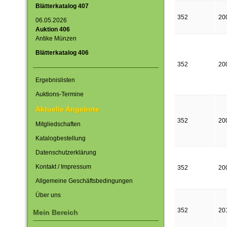
Blätterkatalog 407
352
20
06.05.2026
Auktion 406
Antike Münzen
Blätterkatalog 406
352
20
Ergebnislisten
Auktions-Termine
Aktuelle Angebote
352
20
Mitgliedschaften
Katalogbestellung
Datenschutzerklärung
Kontakt / Impressum
352
20
Allgemeine Geschäftsbedingungen
Über uns
352
20
Mein Bereich