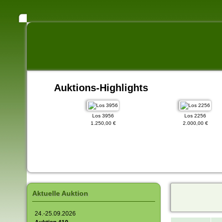
Auktions-Highlights
 3309
Los 3956
Los 2256
,00 €
1.250,00 €
2.000,00 €
Aktuelle Auktion
24.-25.09.2026