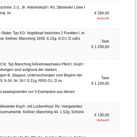
chme. 2./1. Jh. Artemiskopf r. Rs: Stilisierter Löwe r.
ung. ss
€ 280,00
Verkauft!
ter. Typ II D. Vogelkopf zwischen 2 Punkten l. in
 var. Kellner, Manching 1656. 6.15g, G O L D ssEx
Taxe
€ 1.250,00
. Chr. Typ Manching A/Androkephales Pferd I. Kopf r.
llungen sind aufgrund der starken
fgen-B. Ziegaus, Untersuchungen zum Beginn der
Taxe
. 9-34, Nr. 26 f. 0.31g, RRG O L D ss
€ 1.100,00
 katalogisierten nur 5 Exemplare aus diesen
isierter Kopf l. mit Lockenfrisur. Rs: Viergeteiltes
eisornamente. Kellner, Manching 44. 1.52g, Schöne
€ 130,00
Verkauft!