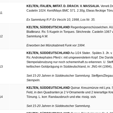
KELTEN, ITALIEN, IMITAT. D. DRACH. V. MASSALIA.
Veneti.Dra
Castelin 1024. Kent/Mays BMC S71. 2.30g, Etwas fleckige Tön
11
Ex Sammlung R.P. Ex Vecchi 10, 1998, Los Nr. 35.
KELTEN, SÜDDEUTSCHLAND
Regenbogenschüsselchen. AU-Sta
Blattkranz. Rs: 5 Kugeln in Torques. Strichreste. Castelin 1067
12
Sammlung A.W.
Erworben bei Münzkabinett Funk vor 1994.
KELTEN, SÜDDEUTSCHLAND
Au-1/24 Stater.. Spätes 3. Jh. v
Rs: Androkephales Pferd r. mit umgewendetem Kopf. Die Darste
Stempelabnutzung nur noch schemenhaft zu erkennen. U. Stef
13
keltischen Goldprägung in Süddeutschland, in: JNG 44 (1994), S
Seit 15-20 Jahren in Süddeutscher Sammlung. Steffgen/Ziegaus
Stempeln.
KELTEN, SÜDDEUTSCHLAND
Quinar. Kreuzmünze mit Lyra. Stil
Feld, in den Quadranten je 2 V-Ornamente und 2 leierartige Kr
14
Tönung. L. korr. Randausbruch und etw. rissig. ss/s
Seit 15-20 Jahren in Süddeutscher Sammlung.