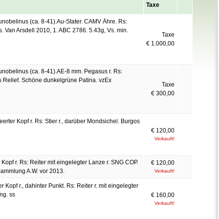
Taxe
nobelinus (ca. 8-41).Au-Stater. CAMV Ähre. Rs:
. Van Arsdell 2010, 1. ABC 2786. 5.43g, Vs. min.
Taxe
€ 1.000,00
nobelinus (ca. 8-41).AE-8 mm. Pegasus r. Rs:
es Relief. Schöne dunkelgrüne Patina. vzEx
Taxe
€ 300,00
erter Kopf r. Rs: Stier r., darüber Mondsichel. Burgos
€ 120,00
Verkauft!
r Kopf r. Rs: Reiter mit eingelegter Lanze r. SNG COP.
€ 120,00
Sammlung A.W. vor 2013.
Verkauft!
r Kopf r., dahinter Punkt. Rs: Reiter r. mit eingelegter
ng. ss
€ 160,00
Verkauft!