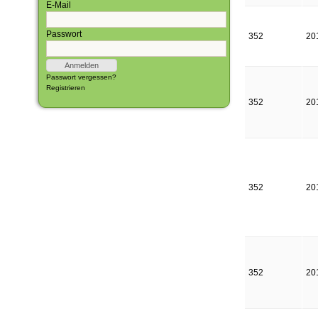
E-Mail
Passwort
352
20
Passwort vergessen?
Registrieren
352
20
352
20
352
20