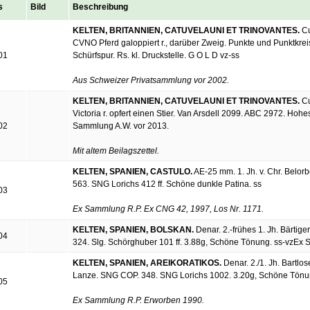
s
Bild
Beschreibung
KELTEN, BRITANNIEN, CATUVELAUNI ET TRINOVANTES.
Cu
CVNO Pferd galoppiert r., darüber Zweig. Punkte und Punktkreis
01
Schürfspur. Rs. kl. Druckstelle. G O L D vz-ss
Aus Schweizer Privatsammlung vor 2002.
KELTEN, BRITANNIEN, CATUVELAUNI ET TRINOVANTES.
Cu
Victoria r. opfert einen Stier. Van Arsdell 2099. ABC 2972. Hoh
02
Sammlung A.W. vor 2013.
Mit altem Beilagszettel.
KELTEN, SPANIEN, CASTULO.
AE-25 mm. 1. Jh. v. Chr. Belorbe
563. SNG Lorichs 412 ff. Schöne dunkle Patina. ss
03
Ex Sammlung R.P. Ex CNG 42, 1997, Los Nr. 1171.
KELTEN, SPANIEN, BOLSKAN.
Denar. 2.-frühes 1. Jh. Bärtige
04
324. Slg. Schörghuber 101 ff. 3.88g, Schöne Tönung. ss-vzEx 
KELTEN, SPANIEN, AREIKORATIKOS.
Denar. 2./1. Jh. Bartlose
Lanze. SNG COP. 348. SNG Lorichs 1002. 3.20g, Schöne Tönu
05
Ex Sammlung R.P. Erworben 1990.