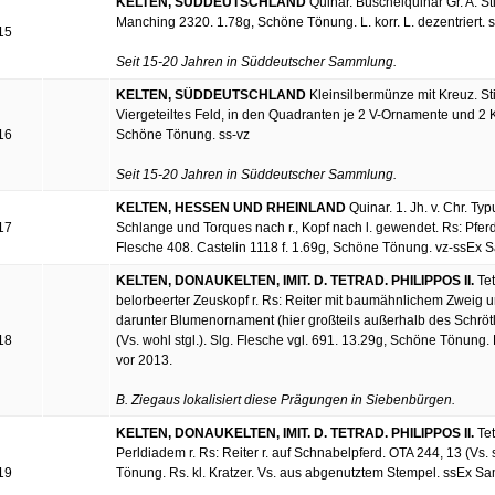
KELTEN, SÜDDEUTSCHLAND
Quinar. Büschelquinar Gr. A. Stil
Manching 2320. 1.78g, Schöne Tönung. L. korr. L. dezentriert. 
15
Seit 15-20 Jahren in Süddeutscher Sammlung.
KELTEN, SÜDDEUTSCHLAND
Kleinsilbermünze mit Kreuz. Stil
Viergeteiltes Feld, in den Quadranten je 2 V-Ornamente und 2 K
16
Schöne Tönung. ss-vz
Seit 15-20 Jahren in Süddeutscher Sammlung.
KELTEN, HESSEN UND RHEINLAND
Quinar. 1. Jh. v. Chr. Ty
17
Schlange und Torques nach r., Kopf nach l. gewendet. Rs: Pferd
Flesche 408. Castelin 1118 f. 1.69g, Schöne Tönung. vz-ssEx 
KELTEN, DONAUKELTEN, IMIT. D. TETRAD. PHILIPPOS II.
Tet
belorbeerter Zeuskopf r. Rs: Reiter mit baumähnlichem Zweig un
darunter Blumenornament (hier großteils außerhalb des Schrötling
18
(Vs. wohl stgl.). Slg. Flesche vgl. 691. 13.29g, Schöne Tönung.
vor 2013.
B. Ziegaus lokalisiert diese Prägungen in Siebenbürgen.
KELTEN, DONAUKELTEN, IMIT. D. TETRAD. PHILIPPOS II.
Tet
Perldiadem r. Rs: Reiter r. auf Schnabelpferd. OTA 244, 13 (Vs. s
19
Tönung. Rs. kl. Kratzer. Vs. aus abgenutztem Stempel. ssEx S