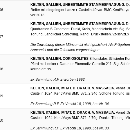
KELTEN, GALLIEN, UNBESTIMMTE STAMMESPRÄGUNG.
Qui
06
Reiter mit eingelegter Lanze r. Castelin 40 var. BMC Kent/Ma
vor 2013.
KELTEN, GALLIEN, UNBESTIMMTE STAMMESPRÄGUNG.
Dra
Quadranten S-Ornament, Punkt, Kreis, Mondsicheln etc. Slg. S
Tönung. Länglicher Schrötling. Randl. Druckstellen. vz-ss/vzE
07
Die Zuweisung dieser Münzen ist nicht gesichert. Als Prägeher
Arecomici und die Tolosaten vorgeschlagen.
KELTEN, GALLIEN, CORIOSOLITES
Billonstater. Stilisierter
Pferd mit Lenker r. Darunter Ebermotiv. Castelin 211. Slg. Sch
08
korrodiert. ss
Ex Sammlung R.P. Erworben 1992.
KELTEN, ITALIEN, IMITAT. D. DRACH. V. MASSALIA.
Veneti.Dra
Castelin 1024. Kent/Mays BMC S71. 2.34g, Schöne Tönung. ss
09
Ex Sammlung R.P. Ex Vecchi 10, 1998, Los Nr. 34.
KELTEN, ITALIEN, IMITAT. D. DRACH. V. MASSALIA.
Veneti.Dra
Castelin 1024. Kent/Mays BMC S71. 2.79g, Dunkle Tönung. Min. 
10
Ex Sammlung R.P. Ex Vecchi 10, 1998, Los Nr. 33.