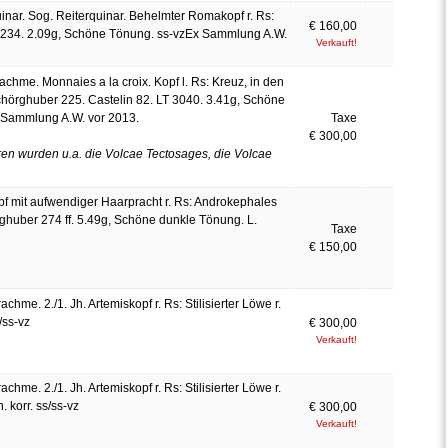
nar. Sog. Reiterquinar. Behelmter Romakopf r. Rs:
€ 160,00
ys 234. 2.09g, Schöne Tönung. ss-vzEx Sammlung A.W.
Verkauft!
chme. Monnaies a la croix. Kopf l. Rs: Kreuz, in den
chörghuber 225. Castelin 82. LT 3040. 3.41g, Schöne
x Sammlung A.W. vor 2013.
Taxe
€ 300,00
ren wurden u.a. die Volcae Tectosages, die Volcae
 Kopf mit aufwendiger Haarpracht r. Rs: Androkephales
örghuber 274 ff. 5.49g, Schöne dunkle Tönung. L.
Taxe
€ 150,00
chme. 2./1. Jh. Artemiskopf r. Rs: Stilisierter Löwe r.
/ss-vz
€ 300,00
Verkauft!
chme. 2./1. Jh. Artemiskopf r. Rs: Stilisierter Löwe r.
korr. ss/ss-vz
€ 300,00
Verkauft!