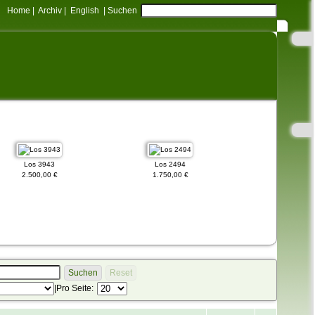
Home
|
Archiv
|
English
|
Suchen
Los 3943
Los 2494
Los 89
2.500,00 €
1.750,00 €
10.000,00 €
Suchen
Reset
|
Pro Seite: