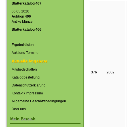
Blätterkatalog 407
06.05.2026
Auktion 406
Antike Münzen
Blätterkatalog 406
Ergebnislisten
Auktions-Termine
Aktuelle Angebote
Mitgliedschaften
376
2002
Katalogbestellung
Datenschutzerklärung
Kontakt / Impressum
Allgemeine Geschäftsbedingungen
Über uns
Mein Bereich