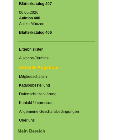
Blätterkatalog 407
06.05.2026
Auktion 406
Antike Münzen
Blätterkatalog 406
Ergebnislisten
Auktions-Termine
Aktuelle Angebote
Mitgliedschaften
Katalogbestellung
Datenschutzerklärung
Kontakt / Impressum
Allgemeine Geschäftsbedingungen
Über uns
Mein Bereich